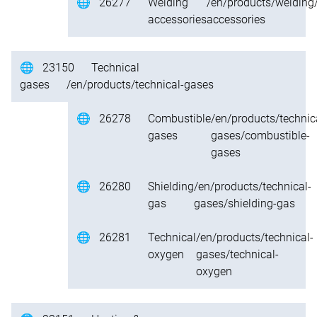
🌐
26277
Welding
/en/products/welding
accessories
accessories
🌐
23150
Technical
gases
/en/products/technical-gases
🌐
26278
Combustible
/en/products/technic
gases
gases/combustible-
gases
🌐
26280
Shielding
/en/products/technical-
gas
gases/shielding-gas
🌐
26281
Technical
/en/products/technical-
oxygen
gases/technical-
oxygen