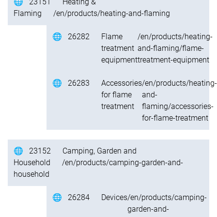
🌐
23151
Heating &
Flaming
/en/products/heating-and-flaming
🌐
26282
Flame
/en/products/heating-
treatment
and-flaming/flame-
equipment
treatment-equipment
🌐
26283
Accessories
/en/products/heating-
for flame
and-
treatment
flaming/accessories-
for-flame-treatment
🌐
23152
Camping, Garden and
Household
/en/products/camping-garden-and-
household
🌐
26284
Devices
/en/products/camping-
garden-and-