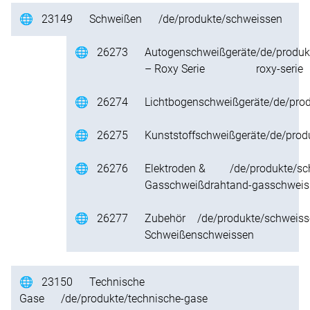
🌐
23149
Schweißen
/de/produkte/schweissen
🌐
26273
Autogenschweißgeräte
/de/produk
– Roxy Serie
roxy-serie
🌐
26274
Lichtbogenschweißgeräte
/de/pro
🌐
26275
Kunststoffschweißgeräte
/de/prod
🌐
26276
Elektroden &
/de/produkte/sc
Gasschweißdraht
and-gasschweis
🌐
26277
Zubehör
/de/produkte/schweiss
Schweißen
schweissen
🌐
23150
Technische
Gase
/de/produkte/technische-gase