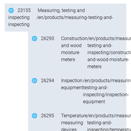
🌐
23155
Measuring, testing and
inspecting
/en/products/measuring-testing-and-
inspecting
🌐
26293
Construction
/en/products/measur
and wood
testing-and-
moisture
inspecting/construct
meters
and-wood-moisture-
meters
🌐
26294
Inspection
/en/products/measurin
equipment
testing-and-
inspecting/inspection-
equipment
🌐
26295
Temperature
/en/products/measur
measuring
testing-and-
devices
inspecting/temperatu