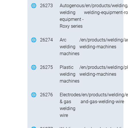
🌐
26273
Autogenous
/en/products/weldin
welding
welding-equipment-ro
equipment -
Roxy series
🌐
26274
Arc
/en/products/welding/a
welding
welding-machines
machines
🌐
26275
Plastic
/en/products/welding/pl
welding
welding-machines
machines
🌐
26276
Electrodes
/en/products/welding/e
& gas
and-gas-welding-wire
welding
wire