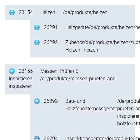
🌐
23154
Heizen
/de/produkte/heizen
🌐
26291
Heizgeräte
/de/produkte/heizen/he
🌐
26292
Zubehör
/de/produkte/heizen/zub
Heizen
heizen
🌐
23155
Messen, Prüfen &
Inspizieren
/de/produkte/messen-pruefen-and-
inspizieren
🌐
26293
Bau- und
/de/produ
Holzfeuchtemessgeräte
pruefen-a
inspiziere
holzfeuch
🌐
26294
Inspektionsgeräte
/de/produkte/m