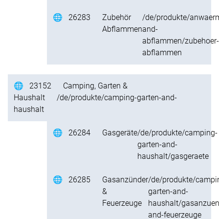
🌐
26283
Zubehör
/de/produkte/anwaer
Abflammen
and-
abflammen/zubehoer-
abflammen
🌐
23152
Camping, Garten &
Haushalt
/de/produkte/camping-garten-and-
haushalt
🌐
26284
Gasgeräte
/de/produkte/camping-
garten-and-
haushalt/gasgeraete
🌐
26285
Gasanzünder
/de/produkte/campi
&
garten-and-
Feuerzeuge
haushalt/gasanzuen
and-feuerzeuge