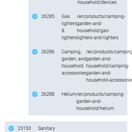
household/devices
🌐
26285
Gas
/en/products/camping-
lighters
garden-and-
&
household/gas-
lighters
lighters-and-lighters
🌐
26286
Camping,
/en/products/campin
garden, and
garden-and-
household
household/camping-
accessories
garden-and-
household-accessorie
🌐
26288
Helium
/en/products/camping-
garden-and-
household/helium
🌐
23153
Sanitary