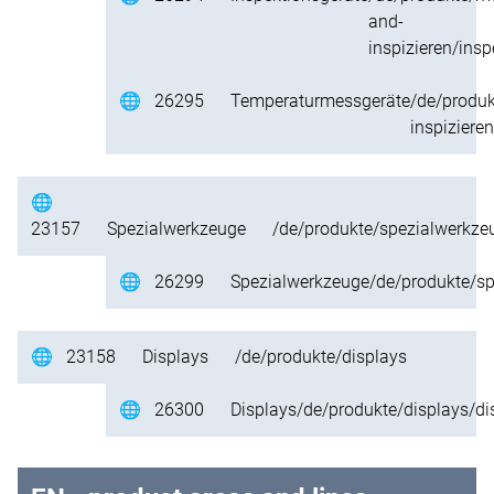
and-
inspizieren/ins
🌐
26295
Temperaturmessgeräte
/de/produ
inspiziere
🌐
23157
Spezialwerkzeuge
/de/produkte/spezialwerkze
🌐
26299
Spezialwerkzeuge
/de/produkte/s
🌐
23158
Displays
/de/produkte/displays
🌐
26300
Displays
/de/produkte/displays/di