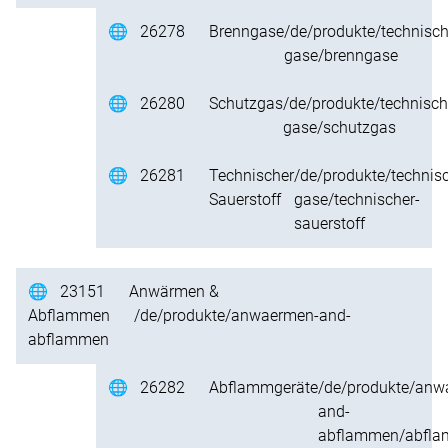
🌐
26278
Brenngase
/de/produkte/technisch
gase/brenngase
🌐
26280
Schutzgas
/de/produkte/technisch
gase/schutzgas
🌐
26281
Technischer
/de/produkte/technis
Sauerstoff
gase/technischer-
sauerstoff
🌐
23151
Anwärmen &
Abflammen
/de/produkte/anwaermen-and-
abflammen
🌐
26282
Abflammgeräte
/de/produkte/anw
and-
abflammen/abfla