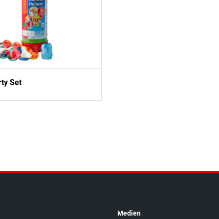
rty Set
Medien