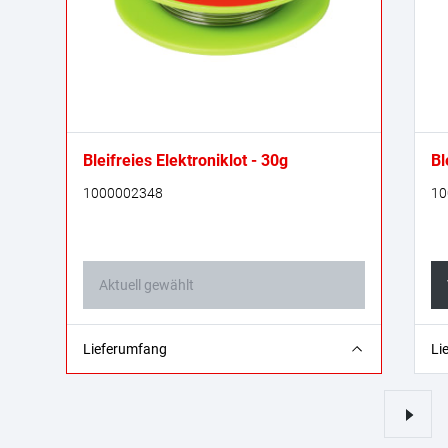
Bleifreies Elektroniklot - 30g
Bl
1000002348
10
Aktuell gewählt
30 g
70
Lieferumfang
Li