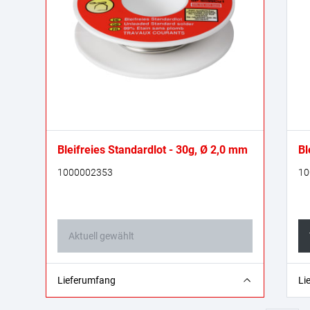
Bleifreies Standardlot - 30g, Ø 2,0 mm
Bl
1000002353
10
Aktuell gewählt
30 g
70
Lieferumfang
Li