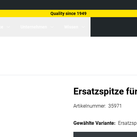
Quality since 1949
ce
Unternehmen
Wissen
Ersatzspitze fü
Artikelnummer
:
35971
Gewählte Variante
:
Ersatzsp