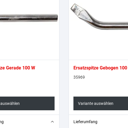
tze Gerade 100 W
Ersatzspitze Gebogen 100
35969
e auswählen
Variante auswählen
e (gerade-spitz)
1x Lötspitze (gebogen-flach)
ng
Lieferumfang