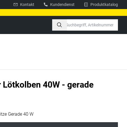
Kontakt
Kundendienst
Produktkatalog
r Lötkolben 40W - gerade
itze Gerade 40 W