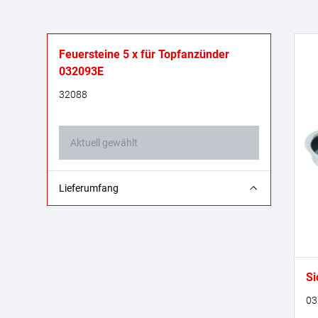
Feuersteine 5 x für Topfanzünder
032093E
32088
Aktuell gewählt
5 Stück
Lieferumfang
Si
03