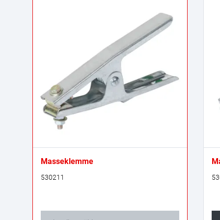
Masseklemme
M
530211
53