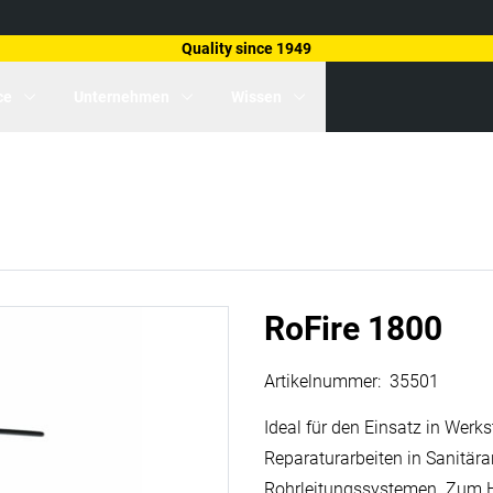
Quality since 1949
ce
Unternehmen
Wissen
RoFire 1800
Artikelnummer
:
35501
Ideal für den Einsatz in Werks
Reparaturarbeiten in Sanitär
Rohrleitungssystemen. Zum H