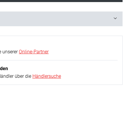
as 300 Kartusche
e unserer
Online-Partner
nden
Händler über die
Händlersuche