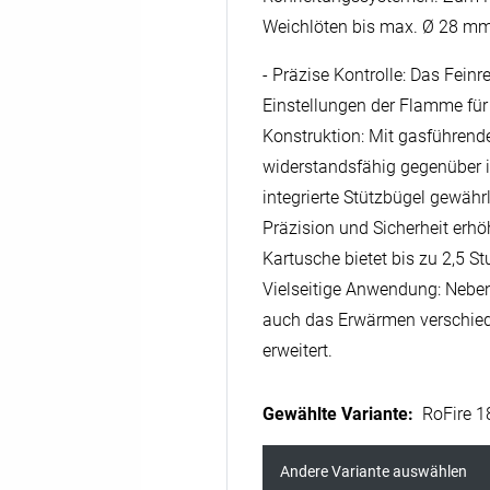
Weichlöten bis max. Ø 28 m
- Präzise Kontrolle: Das Feinr
Einstellungen der Flamme für 
Konstruktion: Mit gasführend
widerstandsfähig gegenüber i
integrierte Stützbügel gewährl
Präzision und Sicherheit erhöh
Kartusche bietet bis zu 2,5 Stu
Vielseitige Anwendung: Nebe
auch das Erwärmen verschiede
erweitert.
Gewählte Variante
:
RoFire 1
Andere Variante auswählen