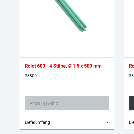
Rolot 609 - 4 Stäbe, Ø 1,5 x 500 mm
Ro
35809
35
Aktuell gewählt
4 Stäbe
2 
Lieferumfang
Li