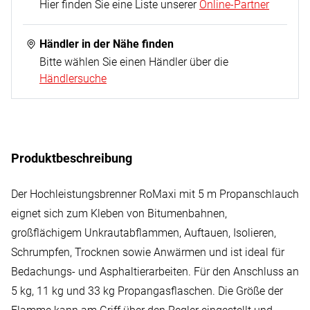
randverstärkten Brennerkopf (Art.-Nr. 32163), einem
Hier finden Sie eine Liste unserer
Online-Partner
ergonomischer Sicherheitshandgriff mit
Dreiwegeventil und fixierter Pilotflamme (Art.-Nr.
Händler in der Nähe finden
030910E) und einem 60 cm Brennerrohr mit
Bitte wählen Sie einen Händler über die
Händlersuche
Brennerstütze, ca. 35 ° gebogen)
1x 5,0 m Hochdruck-Propangasschlauch G 2 x 3/8"L
(Art.-Nr. 033310E)
Produktbeschreibung
Der Hochleistungsbrenner RoMaxi mit 5 m Propanschlauch
eignet sich zum Kleben von Bitumenbahnen,
großflächigem Unkrautabflammen, Auftauen, Isolieren,
Schrumpfen, Trocknen sowie Anwärmen und ist ideal für
Bedachungs- und Asphaltierarbeiten. Für den Anschluss an
5 kg, 11 kg und 33 kg Propangasflaschen. Die Größe der