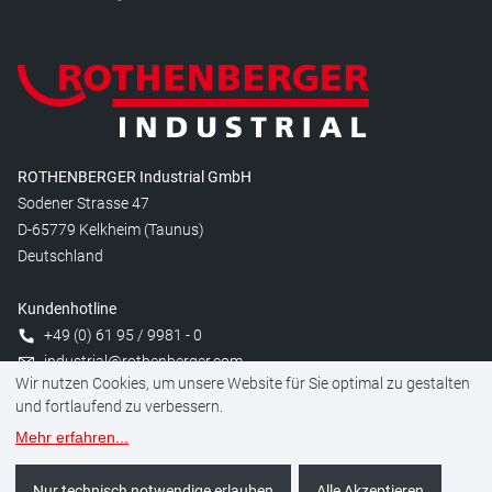
ROTHENBERGER Industrial GmbH
Sodener Strasse 47
D-65779 Kelkheim (Taunus)
Deutschland
Kundenhotline
+49 (0) 61 95 / 9981 - 0
industrial@rothenberger.com
Wir nutzen Cookies, um unsere Website für Sie optimal zu gestalten
und fortlaufend zu verbessern.
Mehr erfahren
...
Cookies verwalten
Rechtliches
Datenschutz
Impressum
Nur technisch notwendige erlauben
Alle Akzeptieren