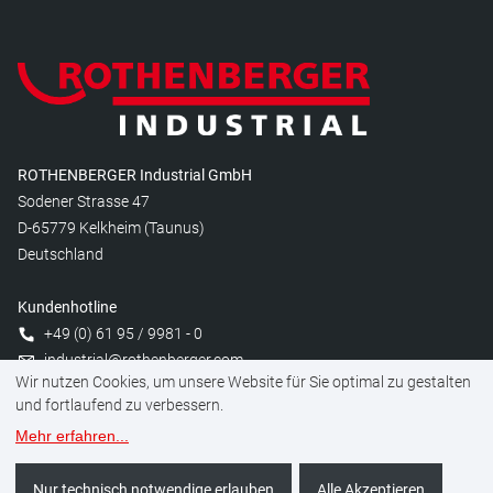
ROTHENBERGER Industrial GmbH
Sodener Strasse 47
D-65779 Kelkheim (Taunus)
Deutschland
Kundenhotline
+49 (0) 61 95 / 9981 - 0
industrial@rothenberger.com
Wir nutzen Cookies, um unsere Website für Sie optimal zu gestalten
und fortlaufend zu verbessern.
Mehr erfahren
...
Cookies verwalten
Rechtliches
Datenschutz
Impressum
Nur technisch notwendige erlauben
Alle Akzeptieren