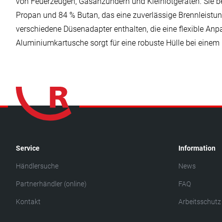
von Feuerzeugen, Gasanzündern und Kleinlötgeräten. Sie 
Propan und 84 % Butan, das eine zuverlässige Brennleistung
verschiedene Düsenadapter enthalten, die eine flexible An
Aluminiumkartusche sorgt für eine robuste Hülle bei einem
Service
Information
Händlersuche
News
Partnerhändler (online)
FAQ
Kontakt
Arbeitsschutz