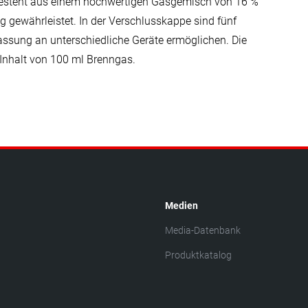
besteht aus einem hochwertigen Gasgemisch von 16 %
 gewährleistet. In der Verschlusskappe sind fünf
passung an unterschiedliche Geräte ermöglichen. Die
 Inhalt von 100 ml Brenngas.
Medien
Media-Datenbank
Produktkatalog