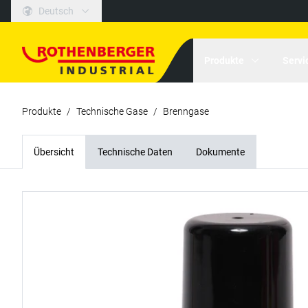
Deutsch
Produkte
Servi
Produkte
/
Technische Gase
/
Brenngase
Übersicht
Technische Daten
Dokumente