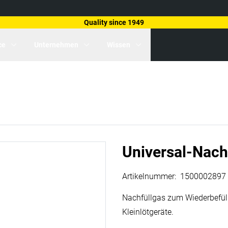
Quality since 1949
ce
Unternehmen
Wissen
Universal-Nach
Artikelnummer
:
1500002897
Nachfüllgas zum Wiederbefül
Kleinlötgeräte.